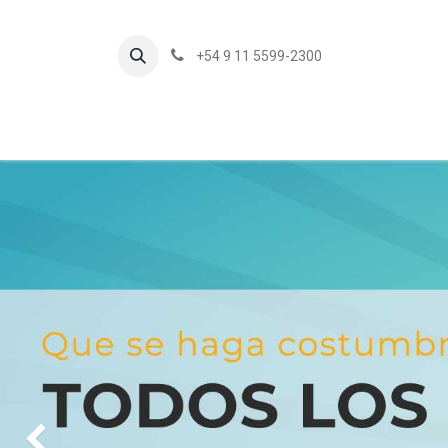
+54 9 11 5599-2300
In