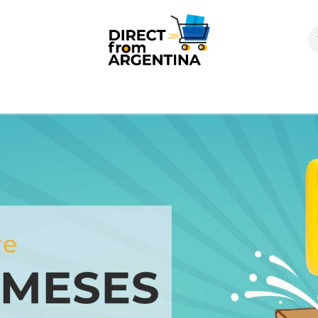
icio
Products
Contáctenos
Quienes somos?
FAQS
Enví