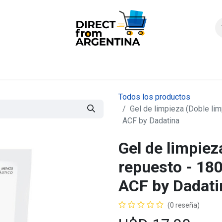
icio
Products
Contáctenos
Quienes somos?
FAQS
Enví
Todos los productos
Gel de limpieza (Doble lim
ACF by Dadatina
Gel de limpiez
repuesto - 180
ACF by Dadati
(0 reseña)