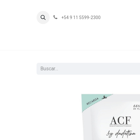
+54 9 11 5599-2300
In