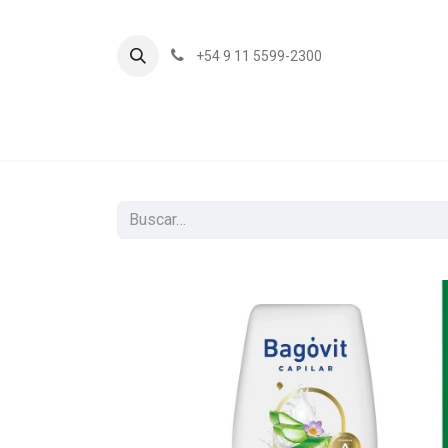
+54 9 11 5599-2300
In