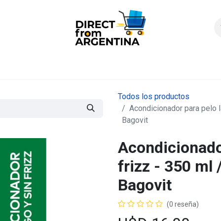
icio
Products
Contáctenos
Quienes somos?
FAQS
Enví
Todos los productos
Acondicionador para pelo la
Bagovit
Acondicionador
frizz - 350 ml 
Bagovit
(0 reseña)