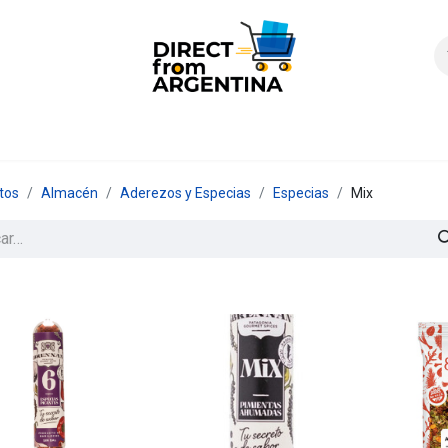
icio
Products
Contáctenos
Quienes somos?
FAQS
Enví
tos
Almacén
Aderezos y Especias
Especias
Mix