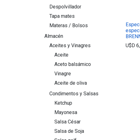
Despolvillador
Tapa mates
Espec
Materas / Bolsos
especi
Almacén
BREN
U$D
6
Aceites y Vinagres
Aceite
Aceto balsámico
Vinagre
Aceite de oliva
Condimentos y Salsas
Ketchup
Mayonesa
Salsa César
Salsa de Soja