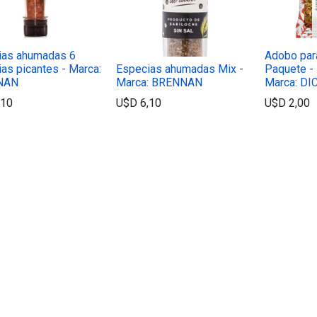
ias ahumadas 6
Adobo par
as picantes - Marca:
Especias ahumadas Mix -
Paquete - 5
NAN
Marca: BRENNAN
Marca: D
,10
U$D
6,10
U$D
2,00