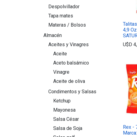
Despolvillador
Tapa mates
Talita
Materas / Bolsos
4,9 Oz
Almacén
SATU
U$D
4
Aceites y Vinagres
Aceite
Aceto balsámico
Vinagre
Aceite de oliva
Condimentos y Salsas
Ketchup
Mayonesa
Salsa César
Rex - 
Salsa de Soja
Marca