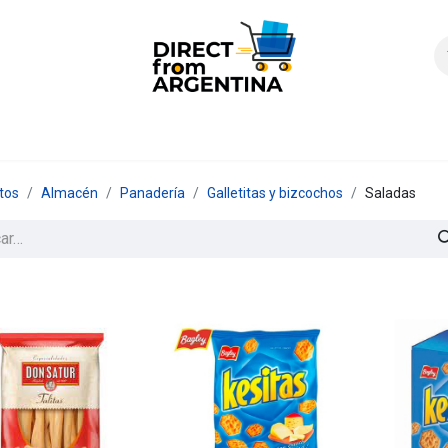
icio
Products
Contáctenos
Quienes somos?
FAQS
Enví
tos
Almacén
Panadería
Galletitas y bizcochos
Saladas