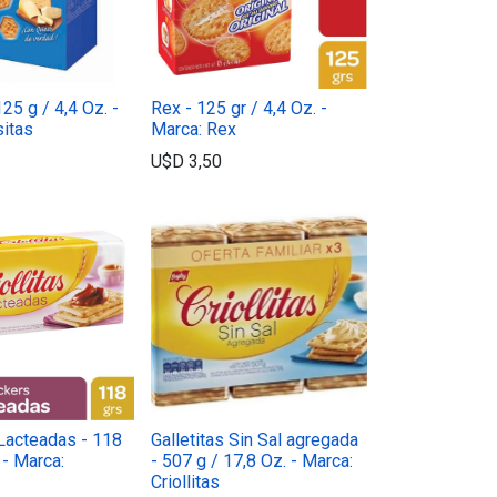
25 g / 4,4 Oz. -
Rex - 125 gr / 4,4 Oz. -
sitas
Marca: Rex
U$D
3,50
 Lacteadas - 118
Galletitas Sin Sal agregada
 - Marca:
- 507 g / 17,8 Oz. - Marca:
Criollitas