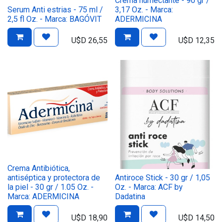
Crema humectante - 90 gr /
Serum Anti estrias - 75 ml /
3,17 Oz. - Marca:
2,5 fl Oz. - Marca: BAGÓVIT
ADERMICINA
U$D
26,55
U$D
12,35
Crema Antibiótica,
antiséptica y protectora de
Antiroce Stick - 30 gr / 1,05
la piel - 30 gr / 1.05 Oz. -
Oz. - Marca: ACF by
Marca: ADERMICINA
Dadatina
U$D
18,90
U$D
14,50