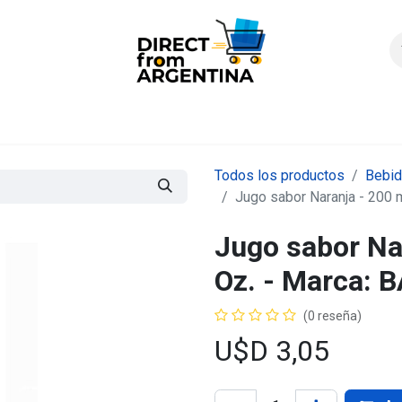
icio
Products
Contáctenos
Quienes somos?
FAQS
Enví
Todos los productos
Bebi
Jugo sabor Naranja - 200 m
Jugo sabor Nar
Oz. - Marca: 
(0 reseña)
U$D
3,05