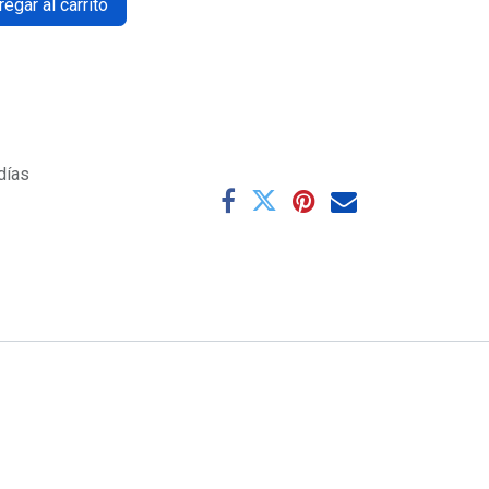
egar al carrito
días