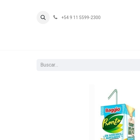
+54 9 11 5599-2300
In