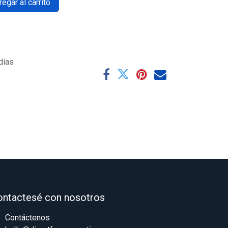
egar al carrito
días
ontactesé con nosotros
Contáctenos