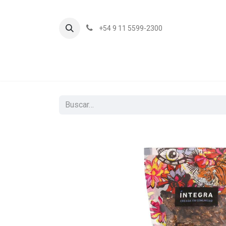
+54 9 11 5599-2300
In