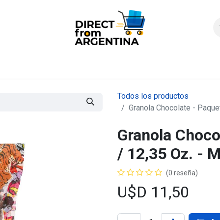
icio
Products
Contáctenos
Quienes somos?
FAQS
Enví
Todos los productos
Granola Chocolate - Paquete
Granola Chocol
/ 12,35 Oz. - 
(0 reseña)
U$D
11,50