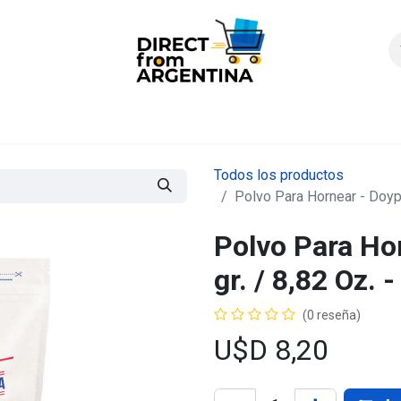
icio
Products
Contáctenos
Quienes somos?
FAQS
Enví
Todos los productos
Polvo Para Hornear - Doyp
Polvo Para Ho
gr. / 8,82 Oz.
(0 reseña)
U$D
8,20