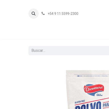
+54 9 11 5599-2300
In