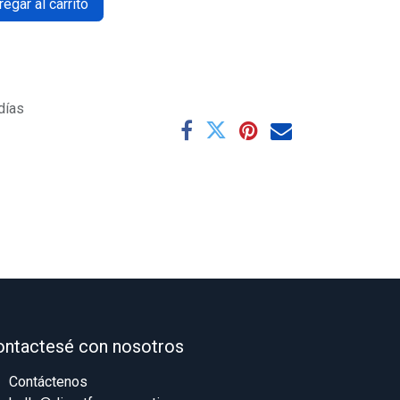
egar al carrito
días
ontactesé con nosotros
Contáctenos