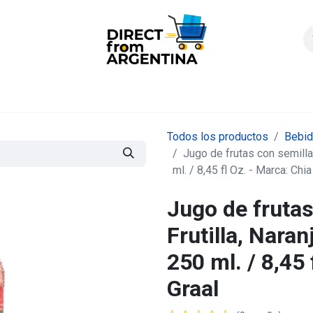
icio
Products
Contáctenos
Quienes somos?
FAQS
Enví
Todos los productos
Bebi
Jugo de frutas con semillas
ml. / 8,45 fl Oz. - Marca: Chia
Jugo de frutas
Frutilla, Naran
250 ml. / 8,45 
Graal