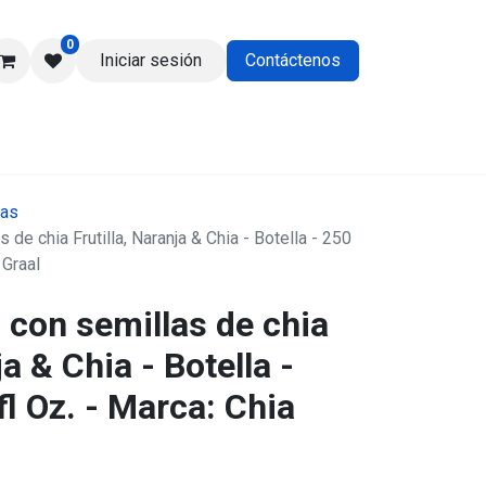
0
Iniciar sesión
Contáctenos
os
das
 de chia Frutilla, Naranja & Chia - Botella - 250
 Graal
 con semillas de chia
ja & Chia - Botella -
fl Oz. - Marca: Chia