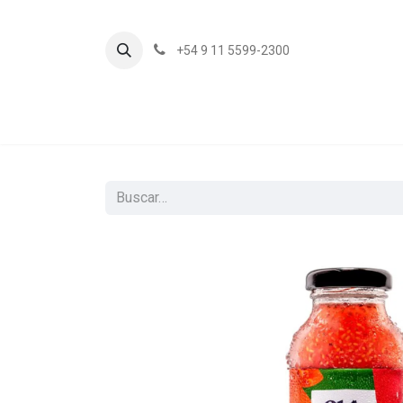
+54 9 11 5599-2300
In