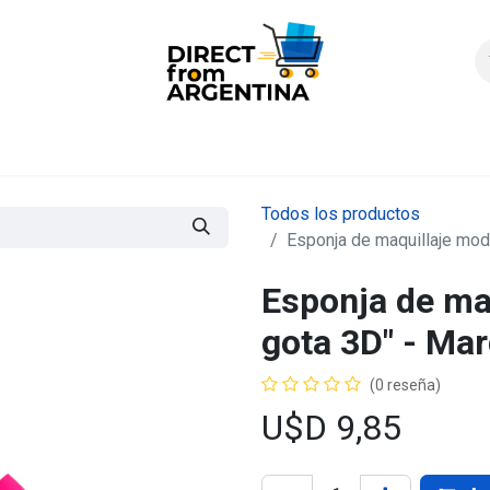
icio
Products
Contáctenos
Quienes somos?
FAQS
Enví
Todos los productos
Esponja de maquillaje mod
Esponja de ma
gota 3D" - Ma
(0 reseña)
U$D
9,85