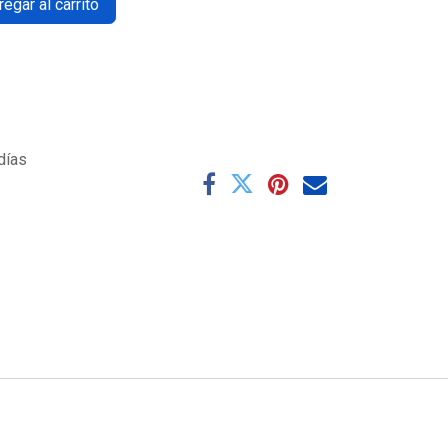
egar al carrito
días