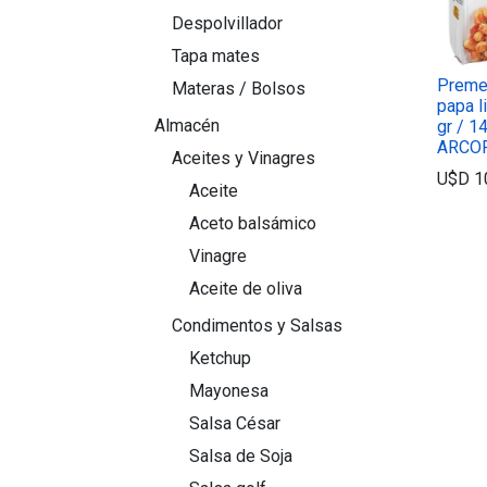
Despolvillador
Tapa mates
Preme
Materas / Bolsos
papa l
Almacén
gr / 1
ARCO
Aceites y Vinagres
U$D
1
Aceite
Aceto balsámico
Vinagre
Aceite de oliva
Condimentos y Salsas
Ketchup
Mayonesa
Salsa César
Salsa de Soja