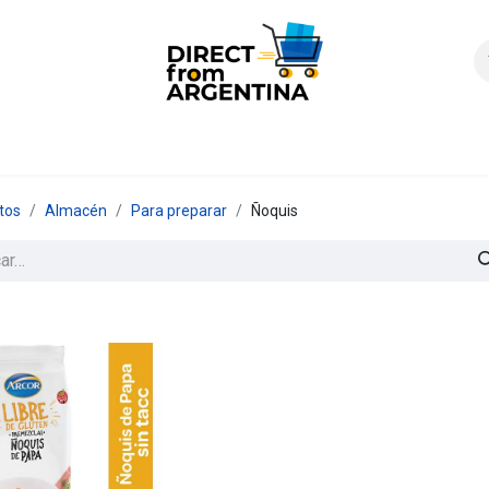
icio
Products
Contáctenos
Quienes somos?
FAQS
Enví
tos
Almacén
Para preparar
Ñoquis