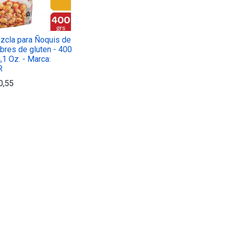
zcla para Ñoquis de
ibres de gluten - 400
4,1 Oz. - Marca:
R
0,55