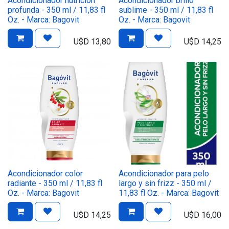
Acondicionador nutrición
Acondicionador brillo
profunda - 350 ml / 11,83 fl
sublime - 350 ml / 11,83 fl
Oz. - Marca: Bagovit
Oz. - Marca: Bagovit
U$D
13,80
U$D
14,25
Acondicionador color
Acondicionador para pelo
radiante - 350 ml / 11,83 fl
largo y sin frizz - 350 ml /
Oz. - Marca: Bagovit
11,83 fl Oz. - Marca: Bagovit
U$D
14,25
U$D
16,00