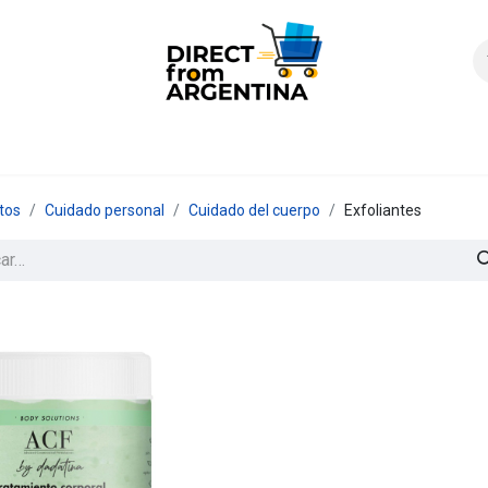
icio
Products
Contáctenos
Quienes somos?
FAQS
Enví
tos
Cuidado personal
Cuidado del cuerpo
Exfoliantes