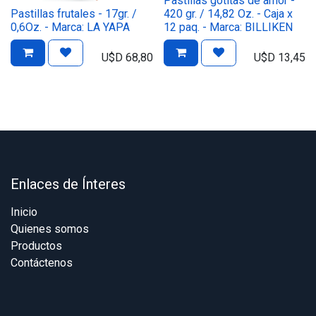
Pastillas gotitas de amor -
Pastillas frutales - 17gr. /
420 gr. / 14,82 Oz. - Caja x
0,6Oz. - Marca: LA YAPA
12 paq. - Marca: BILLIKEN
U$D
68,80
U$D
13,45
Enlaces de Ínteres
Inicio
Quienes somos
Productos
Contáctenos