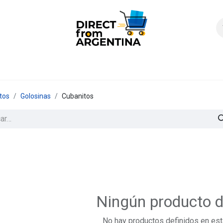
icio
Products
Contáctenos
Quienes somos?
FAQS
Enví
tos
Golosinas
Cubanitos
Ningún producto d
No hay productos definidos en est