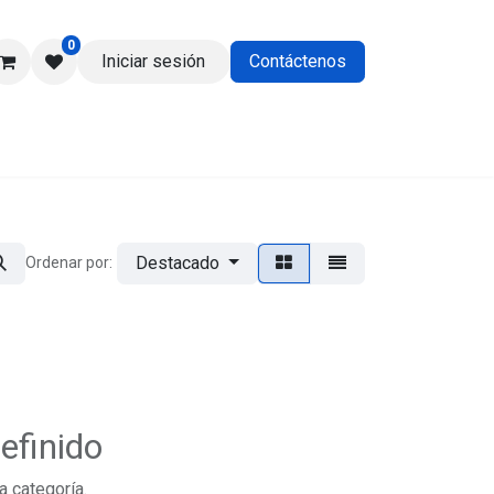
0
Iniciar sesión
Contáctenos
os
Destacado
Ordenar por:
efinido
a categoría.