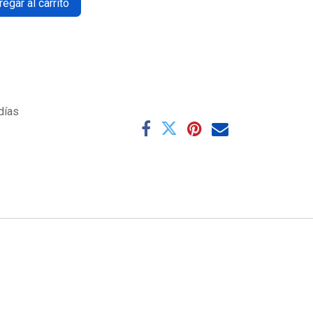
egar al carrito
días