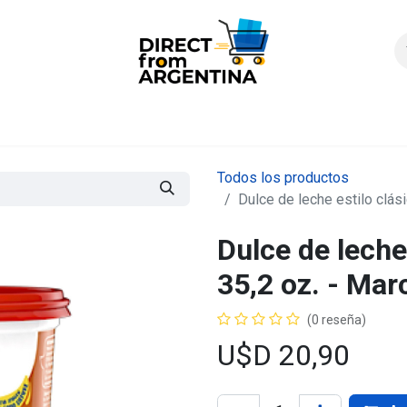
icio
Products
Contáctenos
Quienes somos?
FAQS
Enví
Todos los productos
Dulce de leche estilo clási
Dulce de leche 
35,2 oz. - Mar
(0 reseña)
U$D
20,90