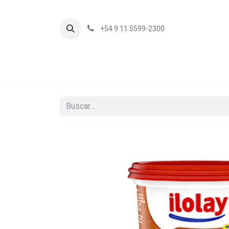
+54 9 11 5599-2300
In