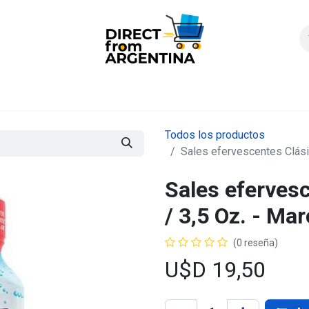
icio
Products
Contáctenos
Quienes somos?
FAQS
Enví
Todos los productos
Sales efervescentes Clásic
Sales efervesc
/ 3,5 Oz. - Ma
(0 reseña)
U$D
19,50