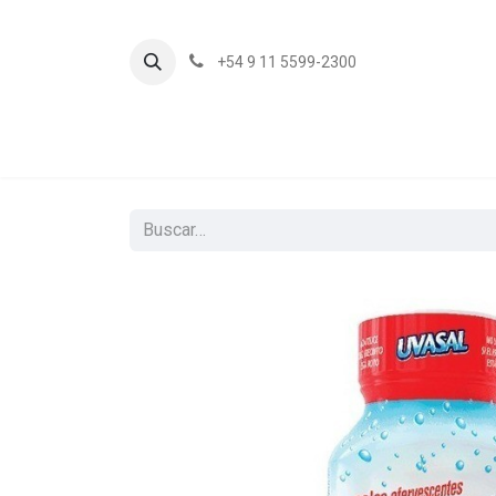
+54 9 11 5599-2300
In