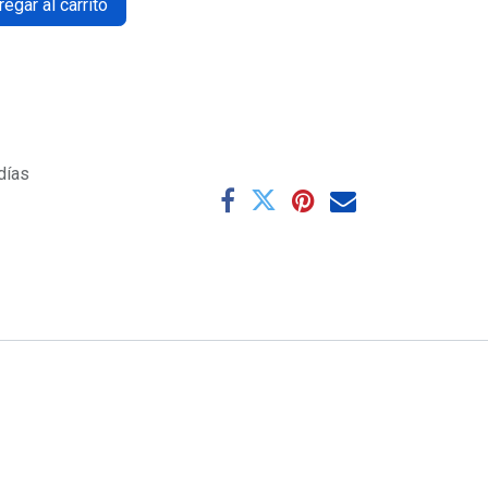
egar al carrito
días