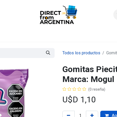
icio
Products
Contáctenos
Quienes somos?
FAQS
Enví
Todos los productos
Gomit
Gomitas Piecit
Marca: Mogul
(0 reseña)
U$D
1,10
Agr