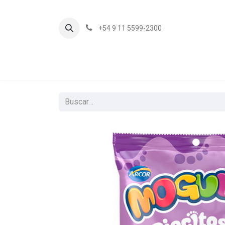
+54 9 11 5599-2300
In