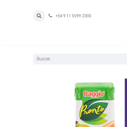
+54 9 11 5599-2300
In