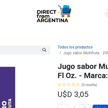
icio
Products
Contáctenos
Quienes somos?
FAQS
Enví
Todos los productos
Jugo sabor Multifruta - 20
Jugo sabor Mul
Fl Oz. - Marc
(0 reseña)
U$D
3,05