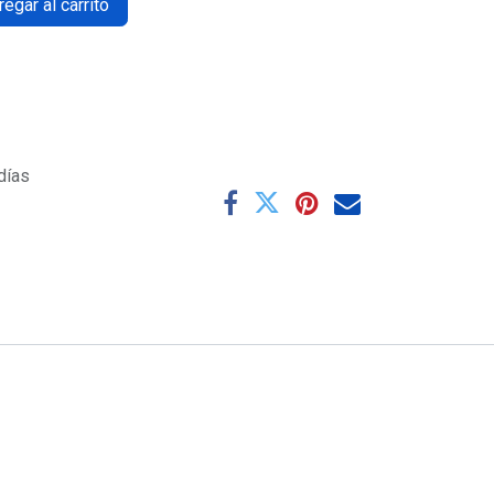
egar al carrito
días