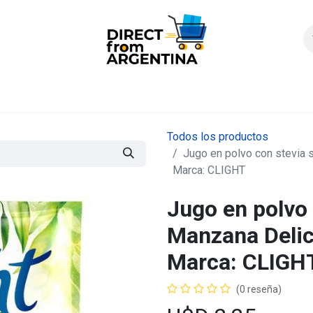
icio
Products
Contáctenos
Quienes somos?
FAQS
Enví
Todos los productos
Jugo en polvo con stevia s
Marca: CLIGHT
Jugo en polvo 
Manzana Delici
Marca: CLIGH
(0 reseña)