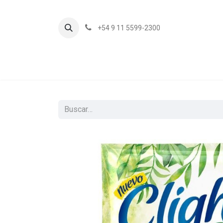
+54 9 11 5599-2300
In