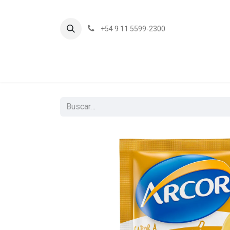
+54 9 11 5599-2300
In