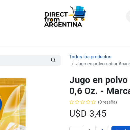
icio
Products
Contáctenos
Quienes somos?
FAQS
Enví
Todos los productos
Jugo en polvo sabor Ananá
Jugo en polvo 
0,6 Oz. - Mar
(0 reseña)
U$D
3,45