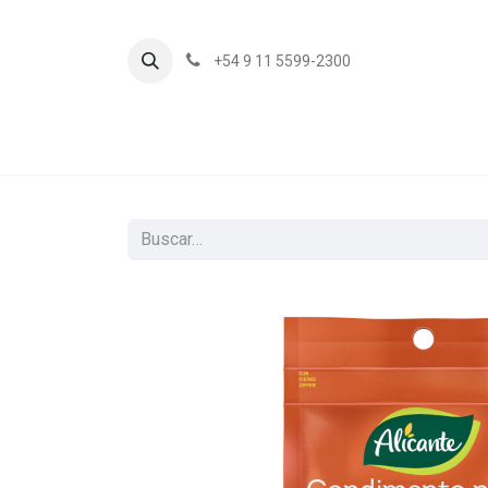
+54 9 11 5599-2300
In