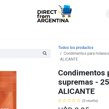
icio
Products
Contáctenos
Quienes somos?
FAQS
Enví
Todos los productos
Condimentos para milanesa
ALICANTE
Condimentos p
supremas - 25 
ALICANTE
(0 reseña)