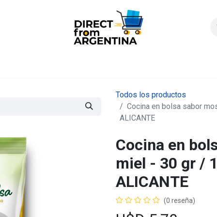
icio
Products
Contáctenos
Quienes somos?
FAQS
Enví
Todos los productos
Cocina en bolsa sabor most
ALICANTE
Cocina en bol
miel - 30 gr / 
ALICANTE
(0 reseña)