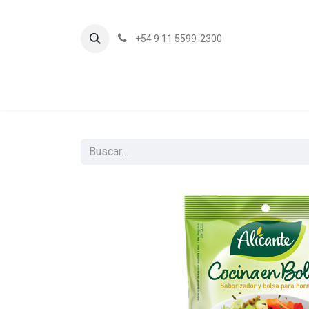
+54 9 11 5599-2300
In