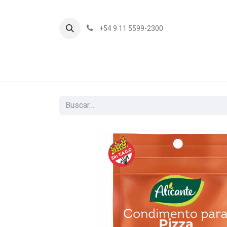
+54 9 11 5599-2300
In