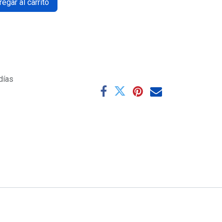
egar al carrito
días