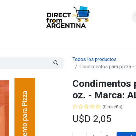
icio
Products
Contáctenos
Quienes somos?
FAQS
Enví
Todos los productos
Condimentos para pizza - 
Condimentos pa
oz. - Marca: 
(0 reseña)
U$D
2,05