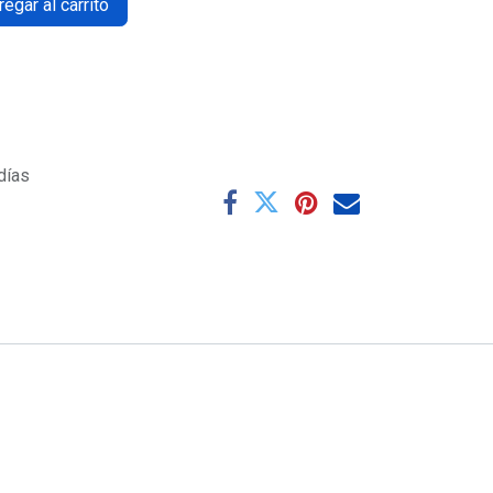
egar al carrito
días