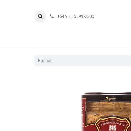
+54 9 11 5599-2300
In