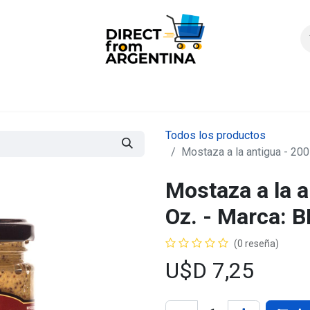
icio
Products
Contáctenos
Quienes somos?
FAQS
Enví
Todos los productos
Mostaza a la antigua - 20
Mostaza a la a
Oz. - Marca:
(0 reseña)
U$D
7,25