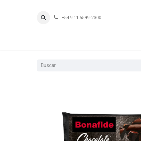
+54 9 11 5599-2300
In