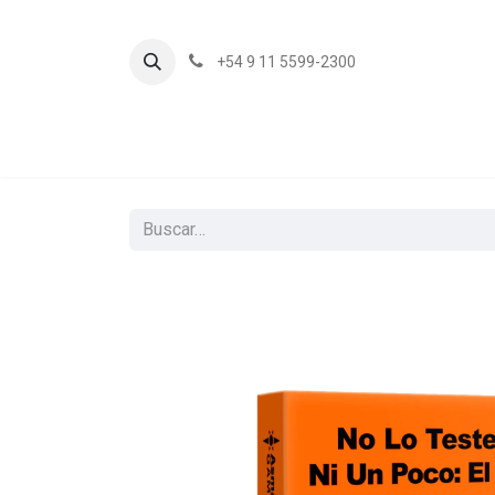
+54 9 11 5599-2300
In