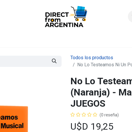
icio
Products
Contáctenos
Quienes somos?
FAQS
Enví
Todos los productos
No Lo Testeamos Ni Un Po
No Lo Testea
(Naranja) - M
JUEGOS
(0 reseña)
U$D
19,25