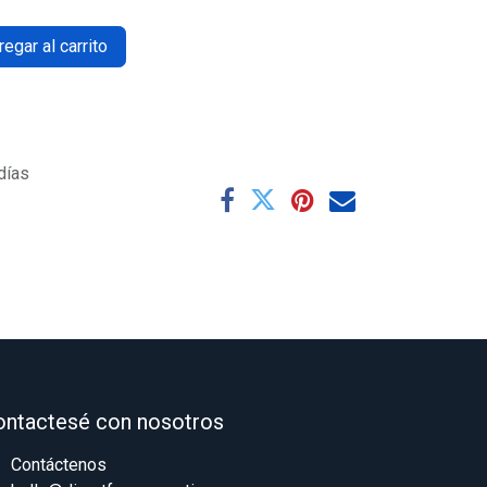
egar al carrito
días
ontactesé con nosotros
Contáctenos