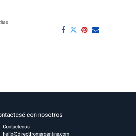
días
ontactesé con nosotros
Contáctenos
hello@directfromargentina.com