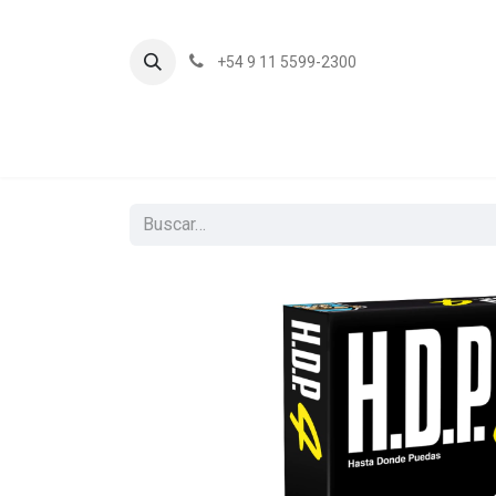
+54 9 11 5599-2300
In