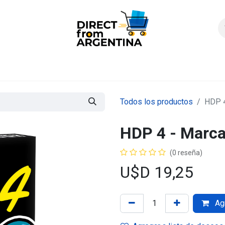
icio
Products
Contáctenos
Quienes somos?
FAQS
Enví
Todos los productos
HDP 4
HDP 4 - Marc
(0 reseña)
U$D
19,25
Agr