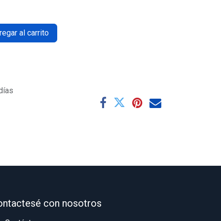
egar al carrito
días
ontactesé con nosotros