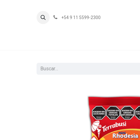
+54 9 11 5599-2300
In