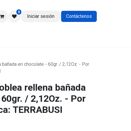
0
Iniciar sesión
Contáctenos
os
a bañada en chocolate - 60gr. / 2,12Oz. - Por
I
oblea rellena bañada
 60gr. / 2,12Oz. - Por
rca: TERRABUSI