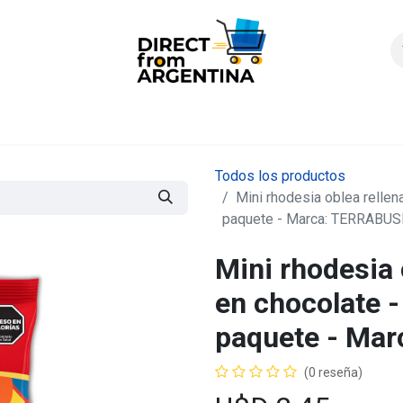
icio
Products
Contáctenos
Quienes somos?
FAQS
Enví
Todos los productos
Mini rhodesia oblea rellen
paquete - Marca: TERRABUS
Mini rhodesia 
en chocolate -
paquete - Ma
(0 reseña)