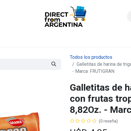
icio
Products
Contáctenos
Quienes somos?
FAQS
Enví
Todos los productos
Galletitas de harina de tri
- Marca: FRUTIGRAN
Galletitas de h
con frutas trop
8,82Oz. - Ma
(0 reseña)