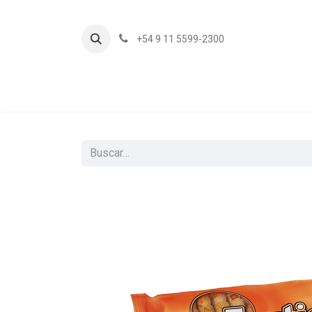
+54 9 11 5599-2300
In