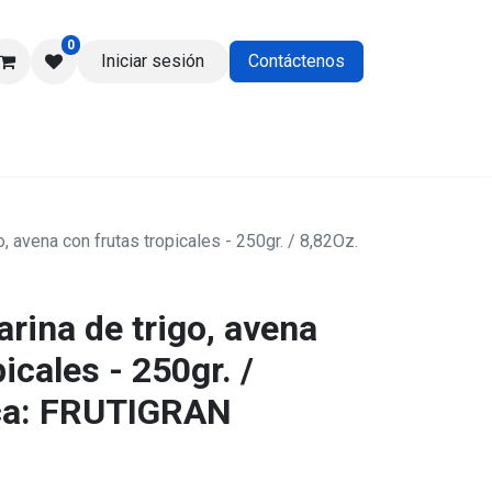
0
Iniciar sesión
Contáctenos
os
go, avena con frutas tropicales - 250gr. / 8,82Oz.
arina de trigo, avena
icales - 250gr. /
rca: FRUTIGRAN