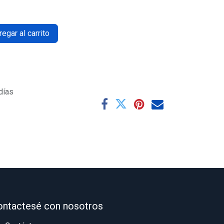
egar al carrito
días
ontactesé con nosotros