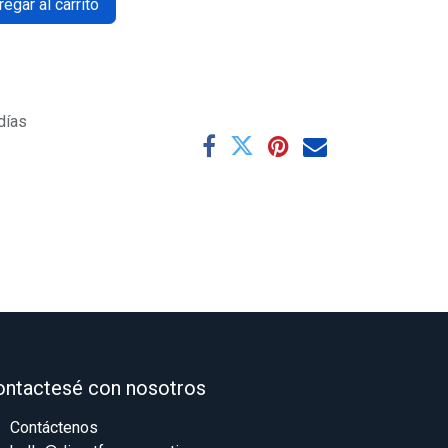
egar al carrito
días
ontactesé con nosotros
Contáctenos