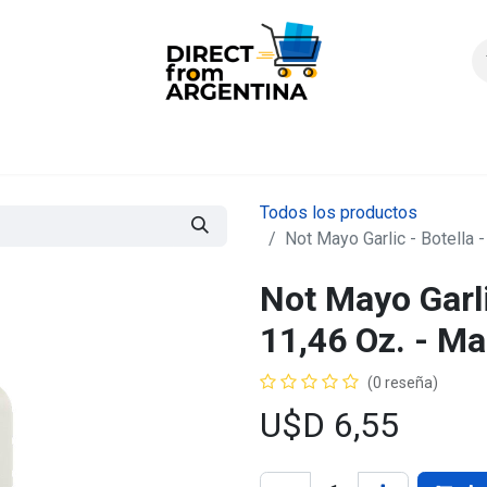
icio
Products
Contáctenos
Quienes somos?
FAQS
Enví
Todos los productos
Not Mayo Garlic - Botella -
Not Mayo Garlic
11,46 Oz. - Ma
(0 reseña)
U$D
6,55