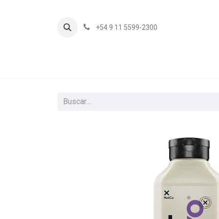
+54 9 11 5599-2300
In