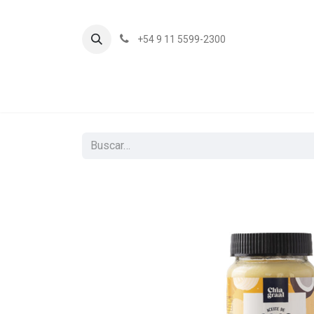
+54 9 11 5599-2300
In