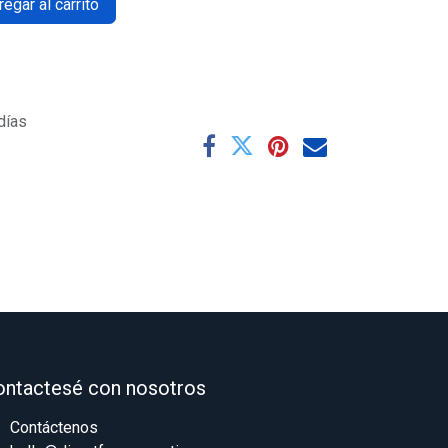
egar al carrito
días
ontactesé con nosotros
Contáctenos