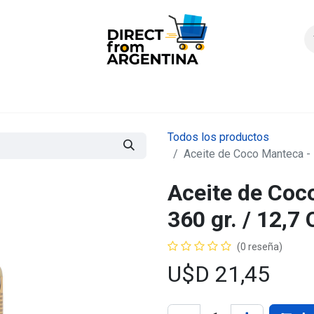
icio
Products
Contáctenos
Quienes somos?
FAQS
Enví
Todos los productos
Aceite de Coco Manteca - F
Aceite de Coc
360 gr. / 12,7 
(0 reseña)
U$D
21,45