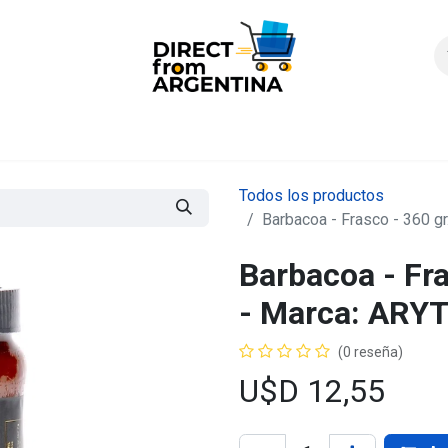
icio
Products
Contáctenos
Quienes somos?
FAQS
Enví
Todos los productos
Barbacoa - Frasco - 360 gr
Barbacoa - Fra
- Marca: ARY
(0 reseña)
U$D
12,55