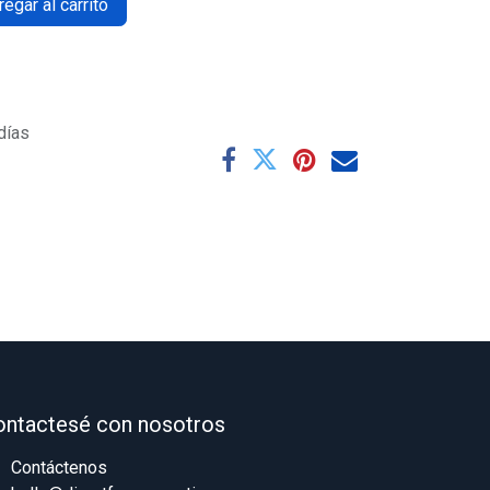
egar al carrito
días
ontactesé con nosotros
Contáctenos