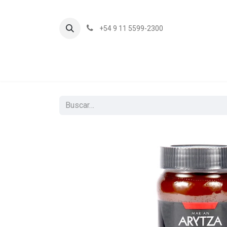
+54 9 11 5599-2300
In