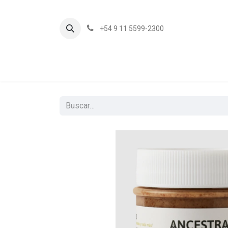
+54 9 11 5599-2300
In