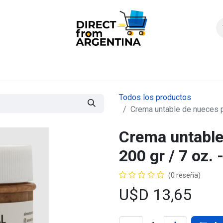
icio
Products
Contáctenos
Quienes somos?
FAQS
Enví
Todos los productos
Crema untable de nueces p
Crema untable
200 gr / 7 oz
(0 reseña)
U$D
13,65