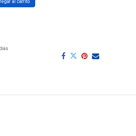
egar al carrito
días