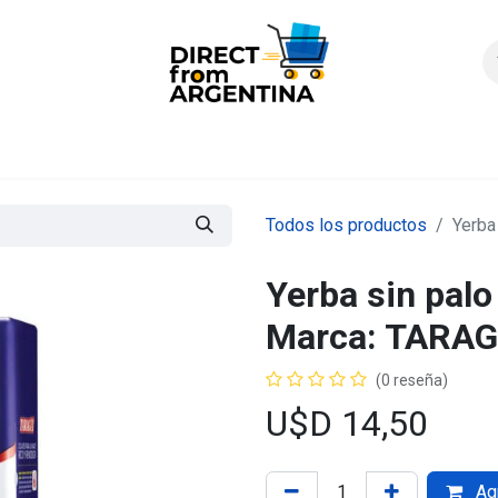
icio
Products
Contáctenos
Quienes somos?
FAQS
Enví
Todos los productos
Yerba
Yerba sin palo 
Marca: TARAG
(0 reseña)
U$D
14,50
Agr