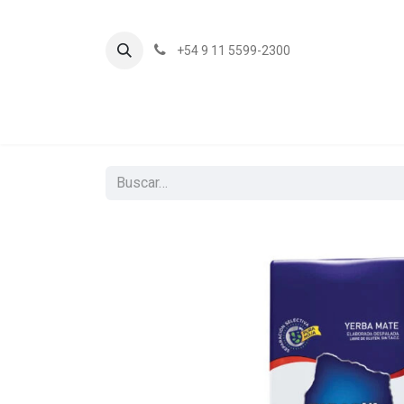
+54 9 11 5599-2300
In