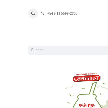
+54 9 11 5599-2300
In