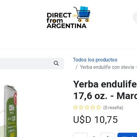
icio
Products
Contáctenos
Quienes somos?
FAQS
Enví
Todos los productos
Yerba endulife con stevia 
Yerba endulife
17,6 oz. - Ma
(0 reseña)
U$D
10,75