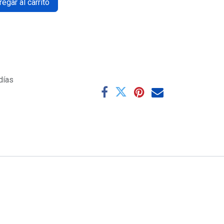
egar al carrito
días