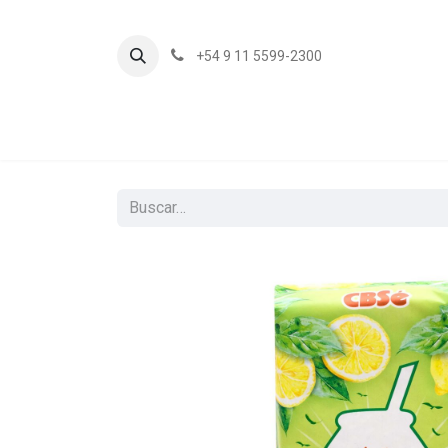
+54 9 11 5599-2300
In