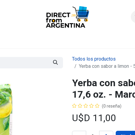
icio
Products
Contáctenos
Quienes somos?
FAQS
Enví
Todos los productos
Yerba con sabor a limon - 
Yerba con sabo
17,6 oz. - Ma
(0 reseña)
U$D
11,00