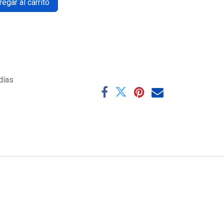
egar al carrito
días