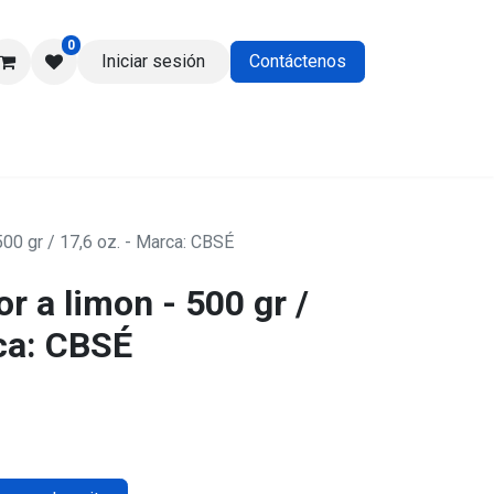
0
Iniciar sesión
Contáctenos
os
500 gr / 17,6 oz. - Marca: CBSÉ
r a limon - 500 gr /
rca: CBSÉ