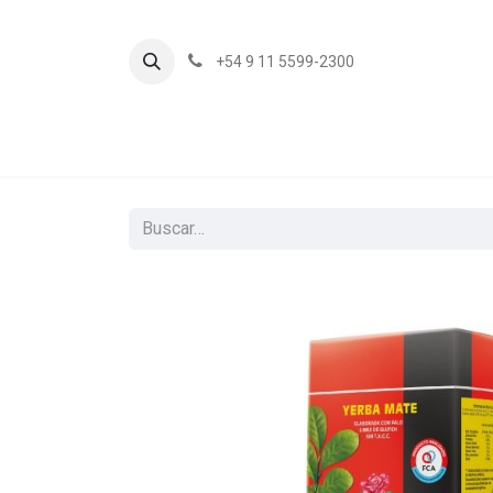
+54 9 11 5599-2300
In