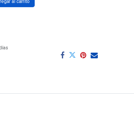
egar al carrito
días