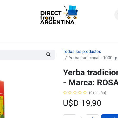
icio
Products
Contáctenos
Quienes somos?
FAQS
Enví
Todos los productos
Yerba tradicional - 1000 
Yerba tradicion
- Marca: RO
(0 reseña)
U$D
19,90