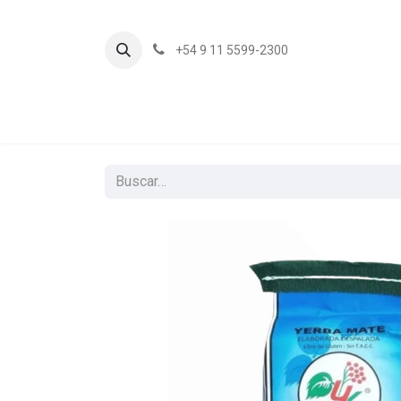
+54 9 11 5599-2300
In