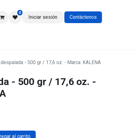
0
Iniciar sesión
Contáctenos
os
 despalada - 500 gr / 17,6 oz. - Marca: KALENA
a - 500 gr / 17,6 oz. -
NA
egar al carrito