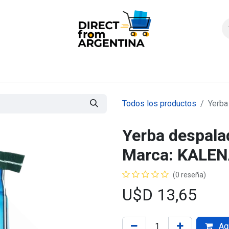
icio
Products
Contáctenos
Quienes somos?
FAQS
Enví
Todos los productos
Yerba
Yerba despalad
Marca: KALE
(0 reseña)
U$D
13,65
Agr