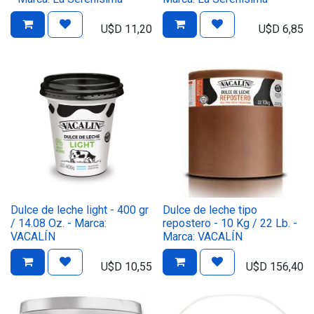
U$D
11,20
U$D
6,85
Dulce de leche light - 400 gr
Dulce de leche tipo
/ 14.08 Oz. - Marca:
repostero - 10 Kg / 22 Lb. -
VACALÍN
Marca: VACALÍN
U$D
10,55
U$D
156,40