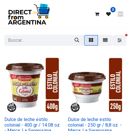
0
fi
Dulce de leche estilo
Dulce de leche estilo
colonial - 400 gr / 14.08 oz.
colonial - 250 gr / 8,8 oz. -
- Marca: La Serenisima
Marca: La Serenisima