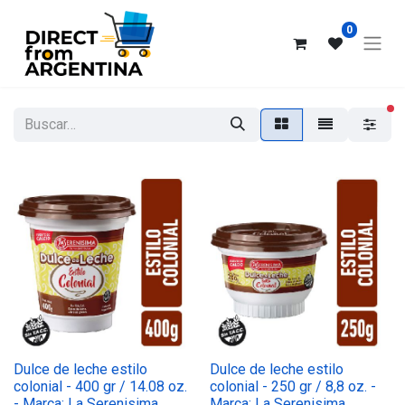
0
fi
Dulce de leche estilo
Dulce de leche estilo
colonial - 400 gr / 14.08 oz.
colonial - 250 gr / 8,8 oz. -
- Marca: La Serenisima
Marca: La Serenisima