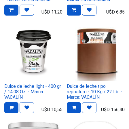
U$D
11,20
U$D
6,85
Dulce de leche light - 400 gr
Dulce de leche tipo
/ 14.08 Oz. - Marca:
repostero - 10 Kg / 22 Lb. -
VACALÍN
Marca: VACALÍN
U$D
10,55
U$D
156,40